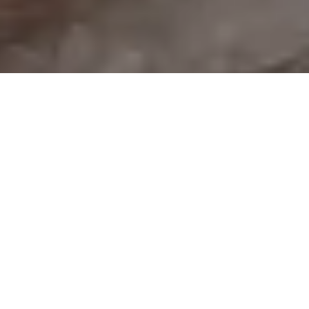
CSILLÁR KOLLEKCIÓNK
Vásárolunk, restaurálunk és eladásra